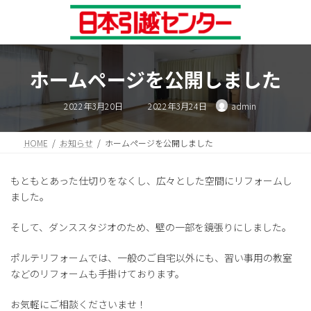
コ
ナ
ン
ビ
テ
ゲ
ン
ー
ツ
シ
ホームページを公開しました
へ
ョ
ス
ン
最
キ
に
2022年3月20日
2022年3月24日
admin
終
ッ
移
更
新
プ
動
日
時
HOME
お知らせ
ホームページを公開しました
:
もともとあった仕切りをなくし、広々とした空間にリフォームし
ました。
そして、ダンススタジオのため、壁の一部を鏡張りにしました。
ポルテリフォームでは、一般のご自宅以外にも、習い事用の教室
などのリフォームも手掛けております。
お気軽にご相談くださいませ！